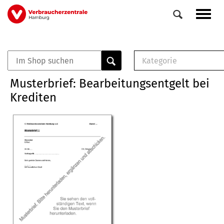
Direkt
Navig
zum
aktiv
Inhalt
Kategorie
0
Veranstaltungen
E-Book (PDF)
Musterbrief: Bearbeitungsentgelt bei
Elemente
Musterbrief (RTF)
Krediten
E-Broschüre (PDF
Checklisten (PDF)
Broschüre
Buch