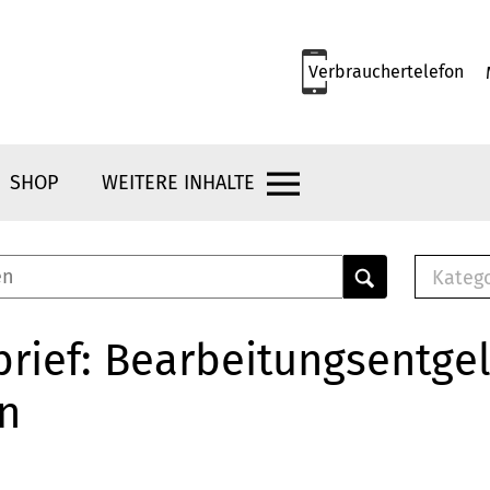
Verbrauchertelefon
SHOP
WEITERE INHALTE
Kateg
E-
Mus
rief: Bearbeitungsentgel
E-B
n
Che
Br
Bu