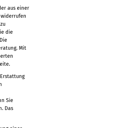
er aus einer
g widerrufen
 zu
ie die
 Die
eratung.
Mit
ierten
eite.
 Erstattung
n
nn Sie
n. Das