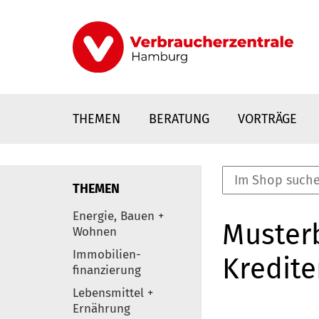
Direkt
zum
Inhalt
THEMEN
BERATUNG
VORTRÄGE
THEMEN
nstaltungen
Energie, Bauen +
Musterb
0
Wohnen
Elemente
Immobilien-
Kredite
finanzierung
Lebensmittel +
Ernährung