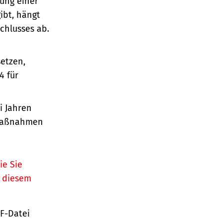
tung einer
ibt, hängt
chlusses ab.
etzen,
4 für
i Jahren
 Maßnahmen
ie Sie
n diesem
TF-Datei