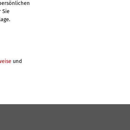
persönlichen
 Sie
lage.
weise
und