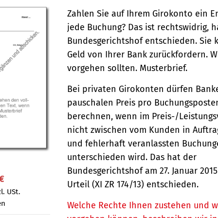
Zahlen Sie auf Ihrem Girokonto ein En
jede Buchung? Das ist rechts­widrig, h
Bundes­gerichts­hof entschieden. Sie
Geld von Ihrer Bank zurück­fordern. W
vorgehen sollten. Musterbrief.
Bei privaten Girokonten dürfen Bank
pauschalen Preis pro Buchungsposte
berechnen, wenn im Preis-/Leistungs
nicht zwischen vom Kunden in Auftr
und fehlerhaft veranlassten Buchun
unterschieden wird. Das hat der
Bundesgerichtshof am 27. Januar 2015
 €
Urteil (XI ZR 174/13) entschieden.
l. USt.
en
Welche Rechte Ihnen zustehen und w