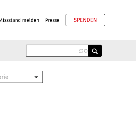
SPENDEN
Missstand melden
Presse
Meta
orie
Book (PDF)
terbrief (RTF)
roschüre (PDF)
cklisten (PDF)
oschüre
ch