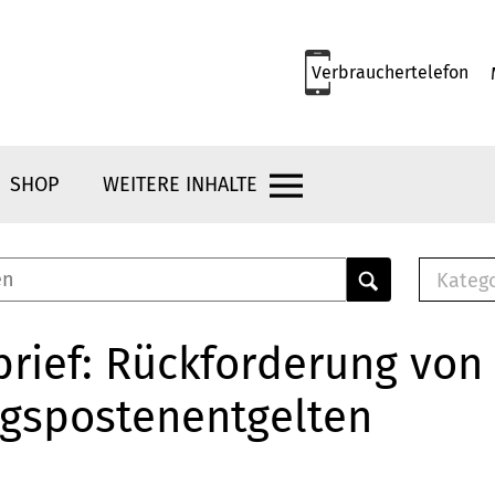
Verbrauchertelefon
SHOP
WEITERE INHALTE
Kateg
E-
Mus
rief: Rückforderung von
E-B
gspostenentgelten
Che
Br
Bu