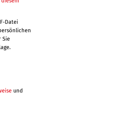
n diesem
TF-Datei
persönlichen
 Sie
lage.
weise
und