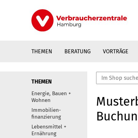
Direkt
zum
Inhalt
THEMEN
BERATUNG
VORTRÄGE
THEMEN
nstaltungen
Energie, Bauen +
Musterb
0
Wohnen
Elemente
Immobilien-
Buchun
finanzierung
Lebensmittel +
Ernährung