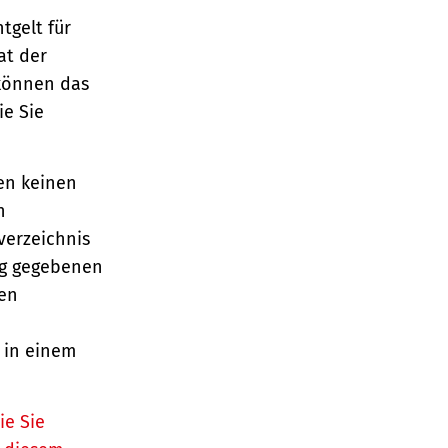
tgelt für
at der
 können das
ie Sie
en keinen
n
verzeichnis
ag gegebenen
gen
 in einem
ie Sie