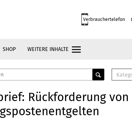
Verbrauchertelefon
SHOP
WEITERE INHALTE
Kateg
E-
Mus
rief: Rückforderung von
E-B
gspostenentgelten
Che
Br
Bu