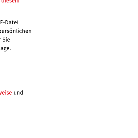
n diesem
TF-Datei
persönlichen
 Sie
lage.
weise
und