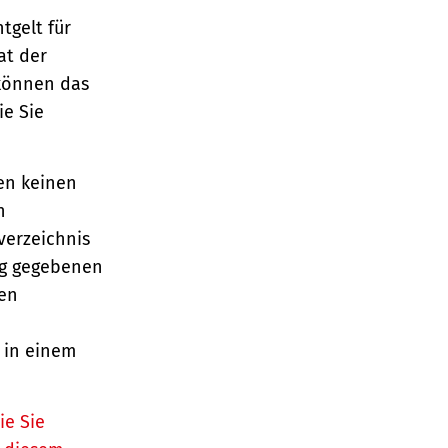
tgelt für
at der
 können das
ie Sie
en keinen
n
verzeichnis
ag gegebenen
gen
 in einem
ie Sie