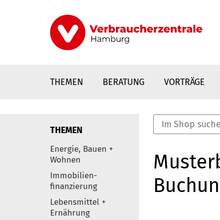
Direkt
zum
Inhalt
THEMEN
BERATUNG
VORTRÄGE
THEMEN
nstaltungen
Energie, Bauen +
Musterb
0
Wohnen
Elemente
Immobilien-
Buchun
finanzierung
Lebensmittel +
Ernährung