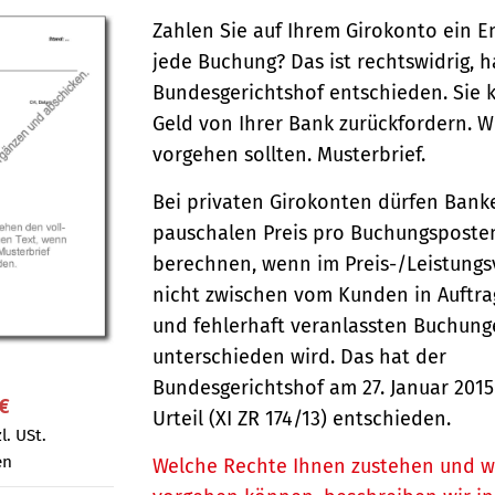
Zahlen Sie auf Ihrem Girokonto ein En
jede Buchung? Das ist rechts­widrig, h
Bundes­gerichts­hof entschieden. Sie
Geld von Ihrer Bank zurück­fordern. W
vorgehen sollten. Musterbrief.
Bei privaten Girokonten dürfen Bank
pauschalen Preis pro Buchungsposte
berechnen, wenn im Preis-/Leistungs
nicht zwischen vom Kunden in Auftr
und fehlerhaft veranlassten Buchun
unterschieden wird. Das hat der
Bundesgerichtshof am 27. Januar 2015
 €
Urteil (XI ZR 174/13) entschieden.
l. USt.
en
Welche Rechte Ihnen zustehen und w