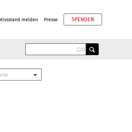
SPENDEN
Missstand melden
Presse
Meta
orie
Book (PDF)
terbrief (RTF)
roschüre (PDF)
cklisten (PDF)
oschüre
ch