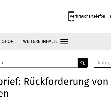
Verbrauchertelefon
SHOP
WEITERE INHALTE
Kateg
E-
Mus
rief: Rückforderung von
E-B
en
Che
Br
Bu