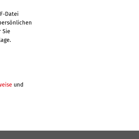
TF-Datei
persönlichen
 Sie
lage.
weise
und