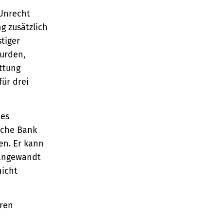
 Unrecht
g zusätzlich
tiger
urden,
ttung
für drei
des
sche Bank
en. Er kann
angewandt
nicht
hren