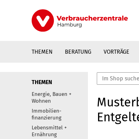
Direkt
zum
Inhalt
THEMEN
BERATUNG
VORTRÄGE
THEMEN
nstaltungen
Energie, Bauen +
Musterb
0
Wohnen
Elemente
Immobilien-
Entgelt
finanzierung
Lebensmittel +
Ernährung