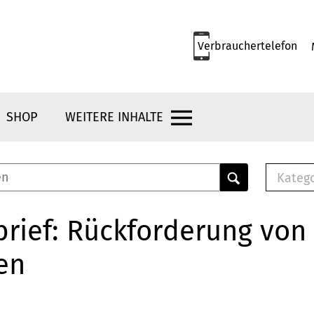
Verbrauchertelefon
SHOP
WEITERE INHALTE
Kateg
E-
Mus
rief: Rückforderung von
E-B
en
Che
Br
Bu