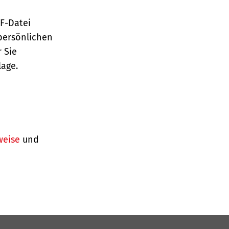
TF-Datei
persönlichen
 Sie
lage.
weise
und