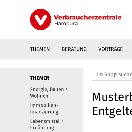
Direkt
zum
Inhalt
THEMEN
BERATUNG
VORTRÄGE
THEMEN
nstaltungen
Energie, Bauen +
Musterb
0
Wohnen
Elemente
Immobilien-
Entgelt
finanzierung
Lebensmittel +
Ernährung