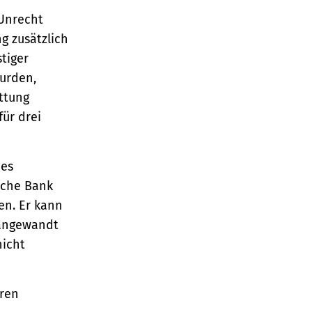
 Unrecht
g zusätzlich
tiger
urden,
ttung
für drei
des
sche Bank
en. Er kann
angewandt
nicht
hren