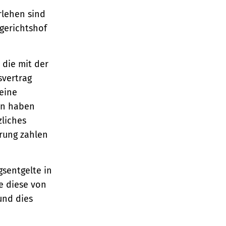
rlehen sind
gerichtshof
 die mit der
svertrag
eine
en haben
zliches
hrung zahlen
sentgelte in
e diese von
und dies