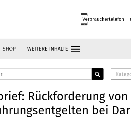
Verbrauchertelefon
SHOP
WEITERE INHALTE
Kateg
E-
Mus
rief: Rückforderung von
E-B
ührungsentgelten bei Da
Che
Br
Bu