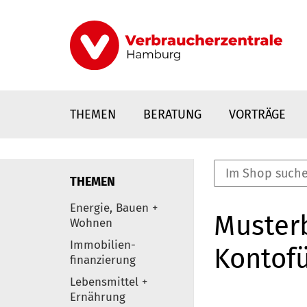
Direkt
zum
Inhalt
THEMEN
BERATUNG
VORTRÄGE
THEMEN
nstaltungen
Energie, Bauen +
Musterb
0
Wohnen
Elemente
Immobilien-
Kontof
finanzierung
Lebensmittel +
Ernährung