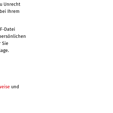
zu Unrecht
bei Ihrem
TF-Datei
persönlichen
 Sie
lage.
weise
und