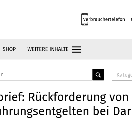
Verbrauchertelefon
SHOP
WEITERE INHALTE
Kateg
E-
Mus
rief: Rückforderung von
E-B
ührungsentgelten bei Da
Che
Br
Bu