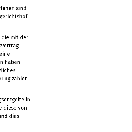
rlehen sind
gerichtshof
 die mit der
svertrag
eine
en haben
zliches
hrung zahlen
sentgelte in
e diese von
und dies