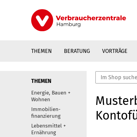
Direkt
zum
Inhalt
THEMEN
BERATUNG
VORTRÄGE
THEMEN
nstaltungen
Energie, Bauen +
Musterb
0
Wohnen
Elemente
Immobilien-
Kontof
finanzierung
Lebensmittel +
Ernährung