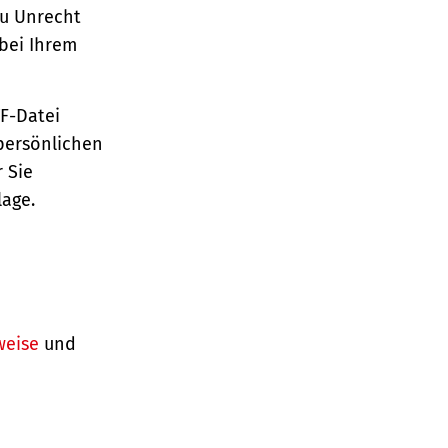
zu Unrecht
bei Ihrem
TF-Datei
persönlichen
 Sie
lage.
weise
und