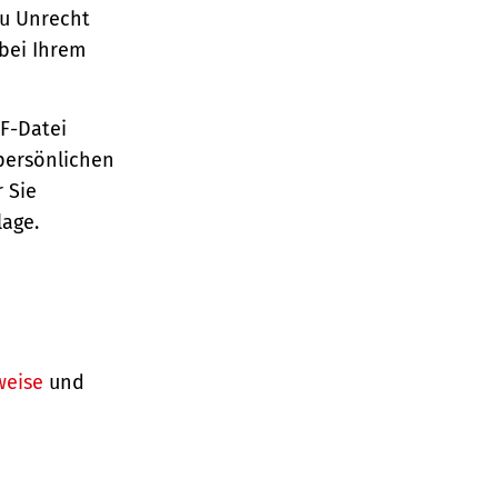
zu Unrecht
bei Ihrem
TF-Datei
persönlichen
 Sie
lage.
weise
und