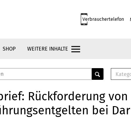
Verbrauchertelefon
SHOP
WEITERE INHALTE
Kateg
E-
Mus
rief: Rückforderung von
E-B
ührungsentgelten bei Da
Che
Br
Bu