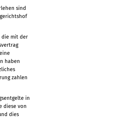
rlehen sind
gerichtshof
 die mit der
svertrag
eine
en haben
zliches
hrung zahlen
sentgelte in
e diese von
und dies