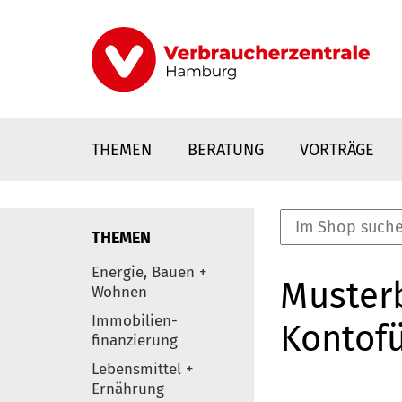
Direkt
zum
Inhalt
THEMEN
BERATUNG
VORTRÄGE
THEMEN
nstaltungen
Energie, Bauen +
Musterb
0
Wohnen
Elemente
Immobilien-
Kontof
finanzierung
Lebensmittel +
Ernährung