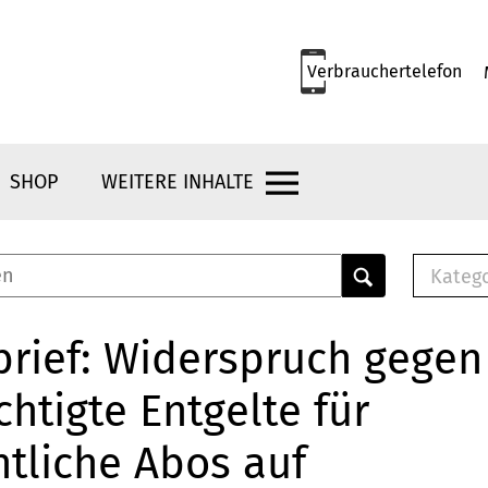
Verbrauchertelefon
SHOP
WEITERE INHALTE
Kateg
E-
Mus
rief: Widerspruch gegen
E-B
htigte Entgelte für
Che
Br
tliche Abos auf
Bu