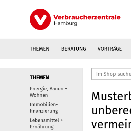
Direkt
zum
Inhalt
THEMEN
BERATUNG
VORTRÄGE
THEMEN
nstaltungen
Energie, Bauen +
Musterb
0
Wohnen
Elemente
Immobilien-
unberec
finanzierung
Lebensmittel +
vermein
Ernährung