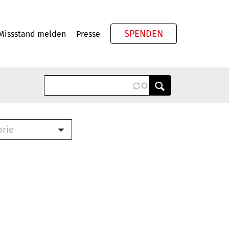
SPENDEN
Missstand melden
Presse
Meta
orie
Book (PDF)
terbrief (RTF)
roschüre (PDF)
cklisten (PDF)
oschüre
ch