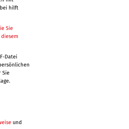
ei hilft
ie Sie
n diesem
TF-Datei
persönlichen
 Sie
lage.
weise
und