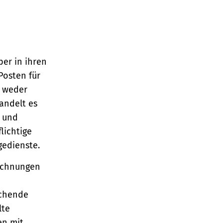
er in ihren
osten für
h weder
andelt es
 und
lichtige
gedienste.
echnungen
echende
lte
en mit