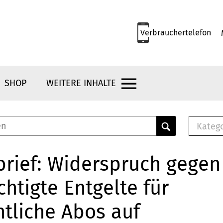
Verbrauchertelefon
SHOP
WEITERE INHALTE
Kateg
E-
Mus
rief: Widerspruch gegen
E-B
htigte Entgelte für
Che
Br
tliche Abos auf
Bu