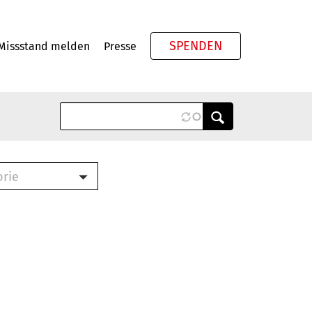
SPENDEN
Missstand melden
Presse
Meta
orie
Book (PDF)
terbrief (RTF)
roschüre (PDF)
cklisten (PDF)
oschüre
ch