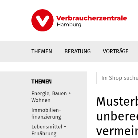
Direkt
zum
Inhalt
THEMEN
BERATUNG
VORTRÄGE
THEMEN
nstaltungen
Energie, Bauen +
Musterb
0
Wohnen
Elemente
Immobilien-
unberec
finanzierung
Lebensmittel +
vermein
Ernährung