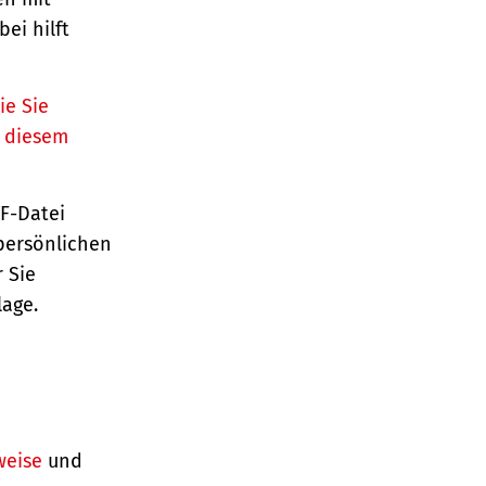
ei hilft
ie Sie
n diesem
TF-Datei
persönlichen
 Sie
lage.
weise
und