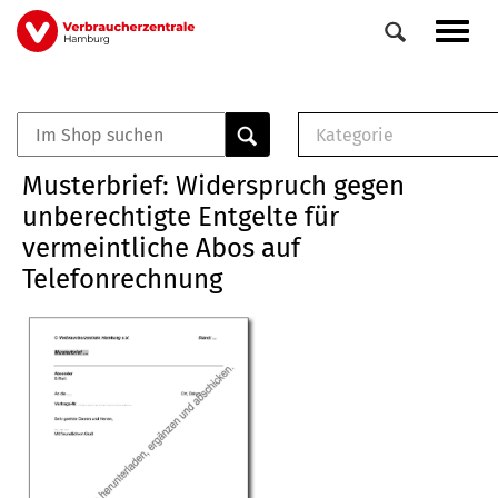
Direkt
Navig
zum
aktiv
Inhalt
Kategorie
0
Veranstaltungen
E-Book (PDF)
Musterbrief: Widerspruch gegen
Elemente
Musterbrief (RTF)
unberechtigte Entgelte für
E-Broschüre (PDF
vermeintliche Abos auf
Checklisten (PDF)
Telefonrechnung
Broschüre
Buch