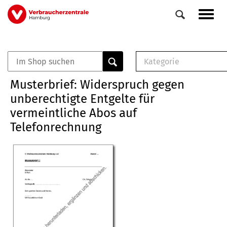
Direkt
Navig
zum
aktiv
Inhalt
Kategorie
0
Veranstaltungen
E-Book (PDF)
Musterbrief: Widerspruch gegen
Elemente
Musterbrief (RTF)
unberechtigte Entgelte für
E-Broschüre (PDF
vermeintliche Abos auf
Checklisten (PDF)
Telefonrechnung
Broschüre
Buch