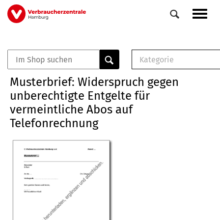
Direkt
Navig
zum
aktiv
Inhalt
Kategorie
0
Veranstaltungen
E-Book (PDF)
Musterbrief: Widerspruch gegen
Elemente
Musterbrief (RTF)
unberechtigte Entgelte für
E-Broschüre (PDF
vermeintliche Abos auf
Checklisten (PDF)
Telefonrechnung
Broschüre
Buch