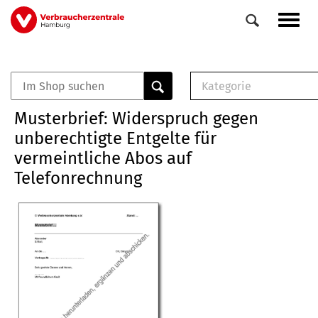
Direkt
Navig
zum
aktiv
Inhalt
Kategorie
0
Veranstaltungen
E-Book (PDF)
Musterbrief: Widerspruch gegen
Elemente
Musterbrief (RTF)
unberechtigte Entgelte für
E-Broschüre (PDF
vermeintliche Abos auf
Checklisten (PDF)
Telefonrechnung
Broschüre
Buch