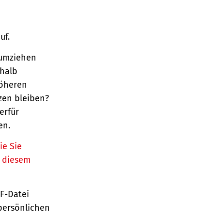
uf.
 umziehen
halb
höheren
tzen bleiben?
erfür
en.
ie Sie
n diesem
TF-Datei
persönlichen