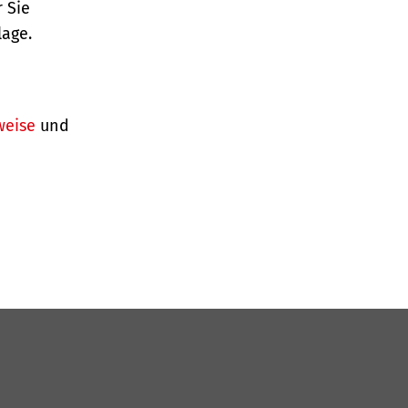
 Sie
lage.
weise
und