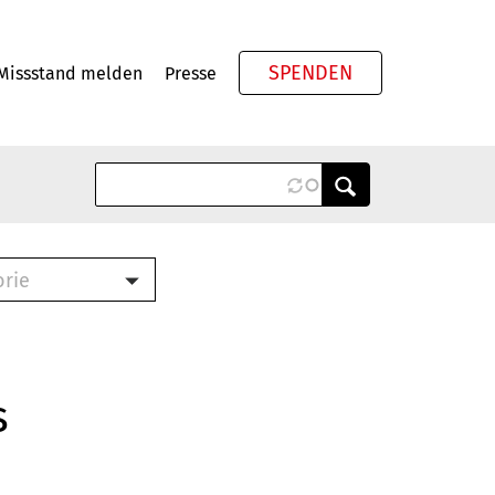
SPENDEN
Missstand melden
Presse
Meta
orie
Book (PDF)
terbrief (RTF)
roschüre (PDF)
s
cklisten (PDF)
oschüre
ch