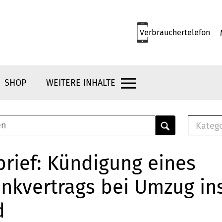
Verbrauchertelefon
SHOP
WEITERE INHALTE
Kateg
E-
Mus
rief: Kündigung eines
E-B
nkvertrags bei Umzug in
Che
Br
d
Bu