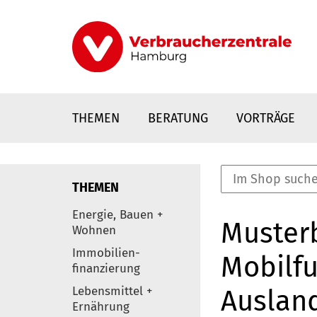
Direkt
zum
Inhalt
THEMEN
BERATUNG
VORTRÄGE
THEMEN
nstaltungen
Energie, Bauen +
Musterb
0
Wohnen
Elemente
Immobilien-
Mobilfu
finanzierung
Lebensmittel +
Auslan
Ernährung