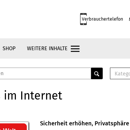
Verbrauchertelefon
SHOP
WEITERE INHALTE
Kateg
E-
Mus
 im Internet
E-B
Che
Br
Bu
Sicherheit erhöhen, Privatsphäre