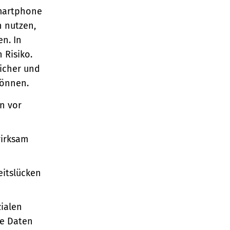
Smartphone
n nutzen,
en. In
 Risiko.
sicher und
können.
en vor
wirksam
eitslücken
zialen
re Daten