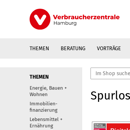
Direkt
zum
Inhalt
THEMEN
BERATUNG
VORTRÄGE
THEMEN
nstaltungen
Energie, Bauen +
Spurlos
0
Wohnen
Elemente
Immobilien-
finanzierung
Lebensmittel +
Ernährung