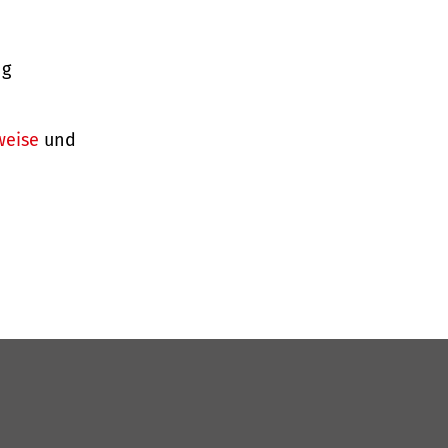
ng
weise
und