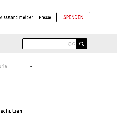
SPENDEN
Missstand melden
Presse
Meta
orie
Book (PDF)
terbrief (RTF)
roschüre (PDF)
cklisten (PDF)
oschüre
ch
 schützen