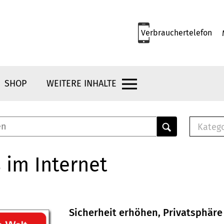
Verbrauchertelefon
SHOP
WEITERE INHALTE
Kateg
E-
Mus
 im Internet
E-B
Che
Br
Bu
Sicherheit erhöhen, Privatsphäre