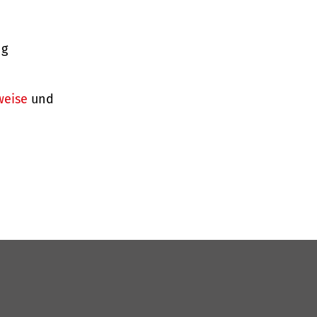
ng
weise
und