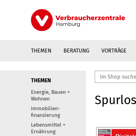
Direkt
zum
Inhalt
THEMEN
BERATUNG
VORTRÄGE
THEMEN
nstaltungen
Energie, Bauen +
Spurlos
0
Wohnen
Elemente
Immobilien-
finanzierung
Lebensmittel +
Ernährung