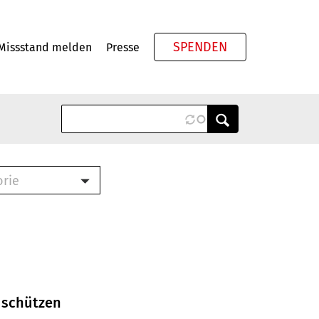
SPENDEN
Missstand melden
Presse
Meta
orie
Book (PDF)
terbrief (RTF)
roschüre (PDF)
cklisten (PDF)
oschüre
ch
 schützen