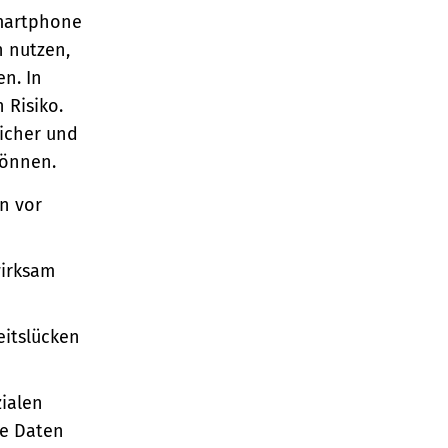
Smartphone
n nutzen,
en. In
 Risiko.
sicher und
können.
en vor
wirksam
eitslücken
zialen
re Daten