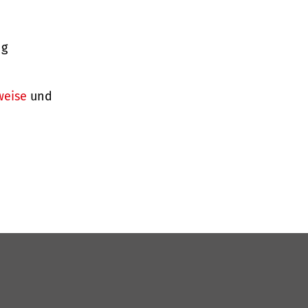
ng
weise
und