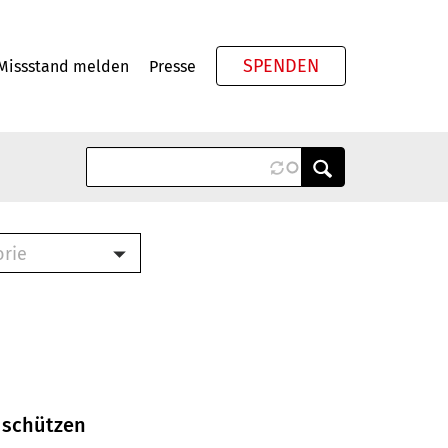
SPENDEN
Missstand melden
Presse
Meta
orie
Book (PDF)
terbrief (RTF)
roschüre (PDF)
cklisten (PDF)
oschüre
ch
 schützen