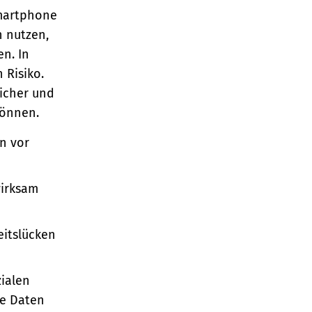
Smartphone
n nutzen,
en. In
 Risiko.
sicher und
können.
en vor
wirksam
eitslücken
zialen
re Daten