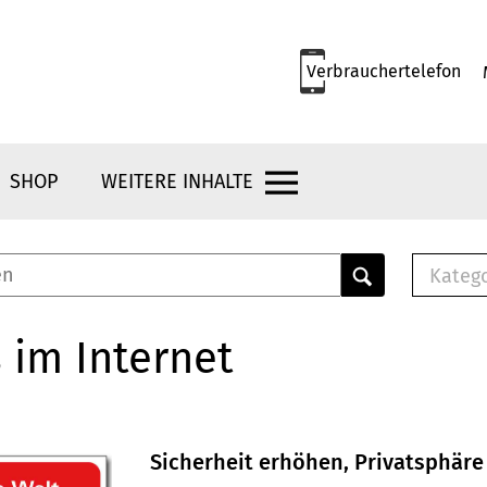
Verbrauchertelefon
SHOP
WEITERE INHALTE
Kateg
E-
Mus
 im Internet
E-B
Che
Br
Bu
Sicherheit erhöhen, Privatsphäre