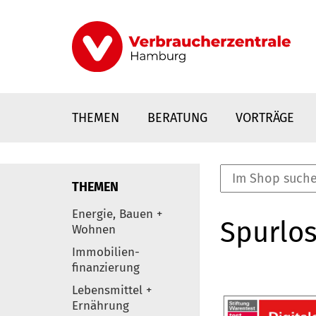
Direkt
zum
Inhalt
THEMEN
BERATUNG
VORTRÄGE
THEMEN
nstaltungen
Energie, Bauen +
Spurlos
0
Wohnen
Elemente
Immobilien-
finanzierung
Lebensmittel +
Ernährung