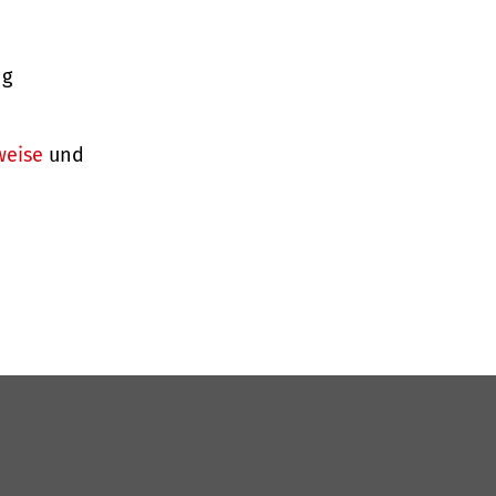
ng
weise
und