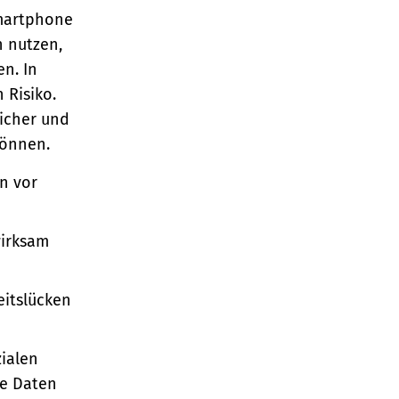
Smartphone
n nutzen,
en. In
 Risiko.
sicher und
können.
en vor
wirksam
eitslücken
zialen
re Daten