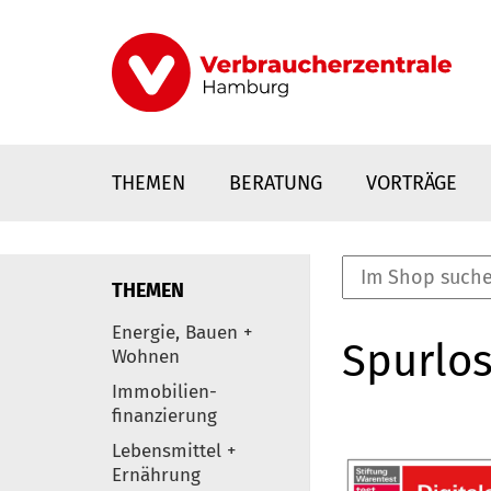
Direkt
zum
Inhalt
THEMEN
BERATUNG
VORTRÄGE
THEMEN
nstaltungen
Energie, Bauen +
Spurlos
0
Wohnen
Elemente
Immobilien-
finanzierung
Lebensmittel +
Ernährung