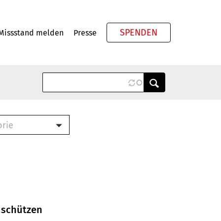
SPENDEN
Missstand melden
Presse
Meta
orie
Book (PDF)
terbrief (RTF)
roschüre (PDF)
cklisten (PDF)
oschüre
ch
 schützen