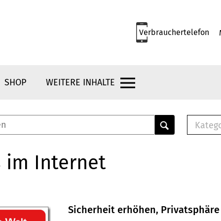
Verbrauchertelefon
SHOP
WEITERE INHALTE
Kateg
E-
Mus
 im Internet
E-B
Che
Br
Bu
Sicherheit erhöhen, Privatsphäre