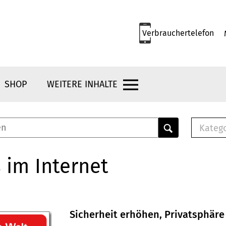
Verbrauchertelefon
SHOP
WEITERE INHALTE
Kateg
E-
Mus
 im Internet
E-B
Che
Br
Bu
Sicherheit erhöhen, Privatsphäre