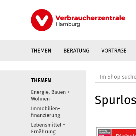
Direkt
zum
Inhalt
THEMEN
BERATUNG
VORTRÄGE
THEMEN
nstaltungen
Energie, Bauen +
Spurlos
0
Wohnen
Elemente
Immobilien-
finanzierung
Lebensmittel +
Ernährung