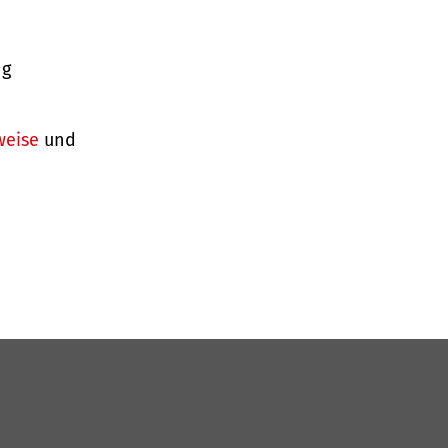
ng
weise
und