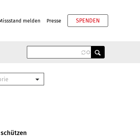
SPENDEN
Missstand melden
Presse
Meta
orie
Book (PDF)
terbrief (RTF)
roschüre (PDF)
cklisten (PDF)
oschüre
ch
 schützen