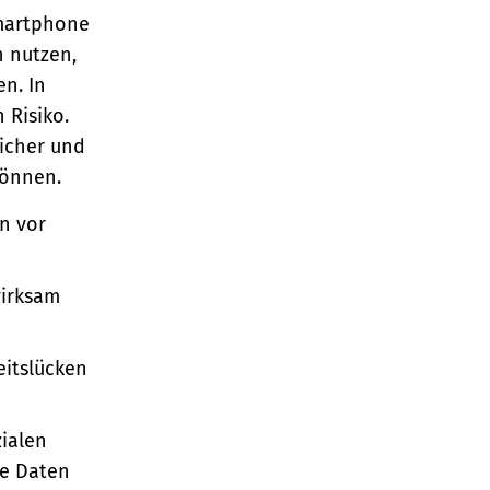
Smartphone
n nutzen,
en. In
 Risiko.
sicher und
können.
en vor
wirksam
eitslücken
zialen
re Daten