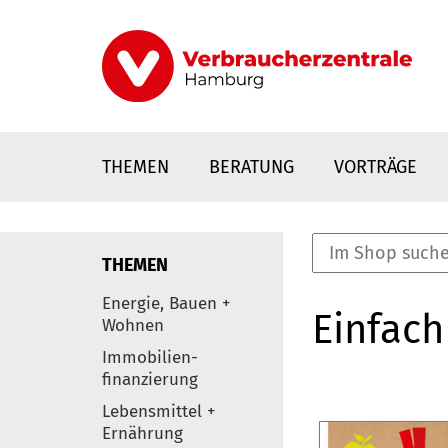
Direkt
zum
Inhalt
THEMEN
BERATUNG
VORTRÄGE
THEMEN
nstaltungen
Energie, Bauen +
Einfach
0
Wohnen
Elemente
Immobilien-
finanzierung
Lebensmittel +
Ernährung