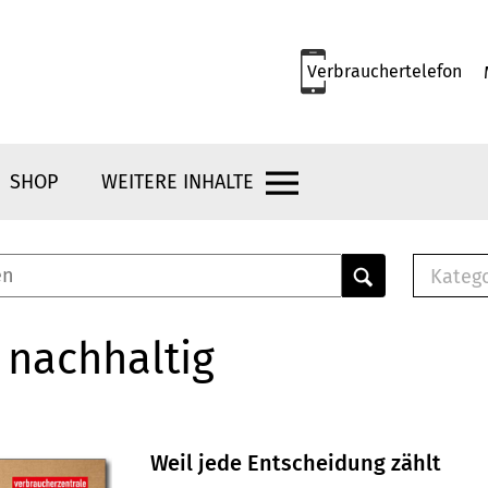
Verbrauchertelefon
SHOP
WEITERE INHALTE
Kateg
E-
Mus
 nachhaltig
E-B
Che
Br
Bu
Weil jede Entscheidung zählt