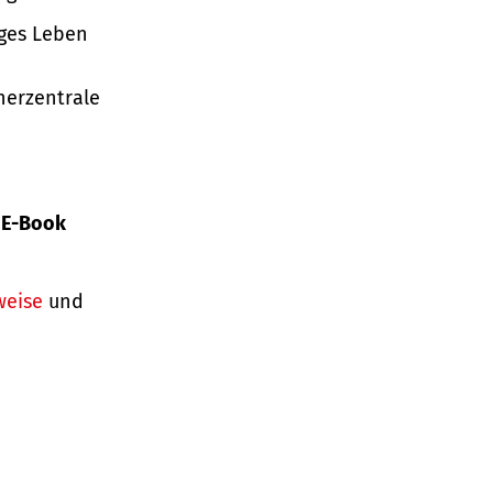
iges Leben
herzentrale
s
E-Book
weise
und