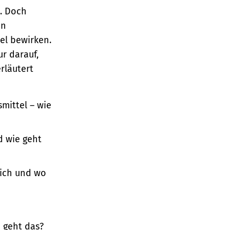
n. Doch
en
el bewirken.
r darauf,
rläutert
mittel – wie
d wie geht
lich und wo
 geht das?