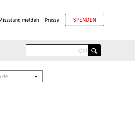
SPENDEN
Missstand melden
Presse
Meta
orie
Book (PDF)
terbrief (RTF)
roschüre (PDF)
cklisten (PDF)
oschüre
ch