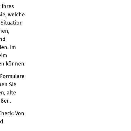
 Ihres
Sie, welche
 Situation
nen,
und
den. Im
eim
en können.
 Formulare
nen Sie
n, alte
eßen.
Check: Von
nd