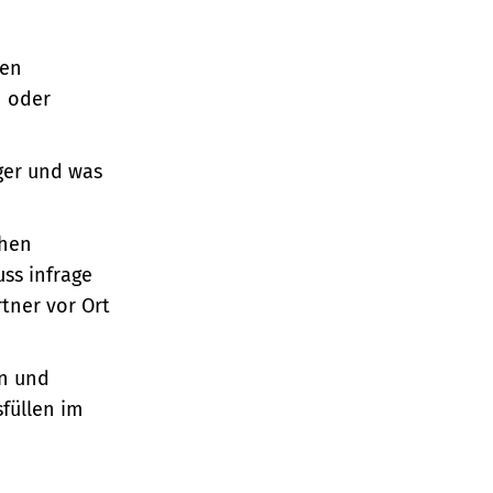
nen
n oder
ger und was
chen
ss infrage
ner vor Ort
en und
füllen im