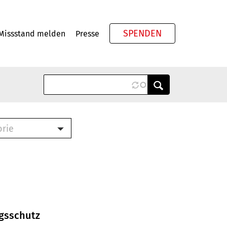
SPENDEN
Missstand melden
Presse
Meta
orie
Book (PDF)
terbrief (RTF)
roschüre (PDF)
cklisten (PDF)
oschüre
ch
ngsschutz