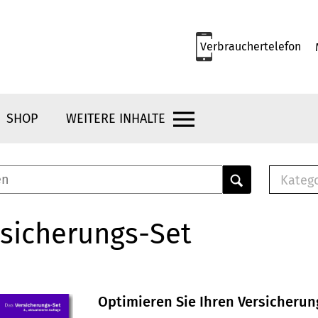
Verbrauchertelefon
SHOP
WEITERE INHALTE
Kateg
E-
Mus
sicherungs-Set
E-B
Che
Br
Bu
Optimieren Sie Ihren Versicheru