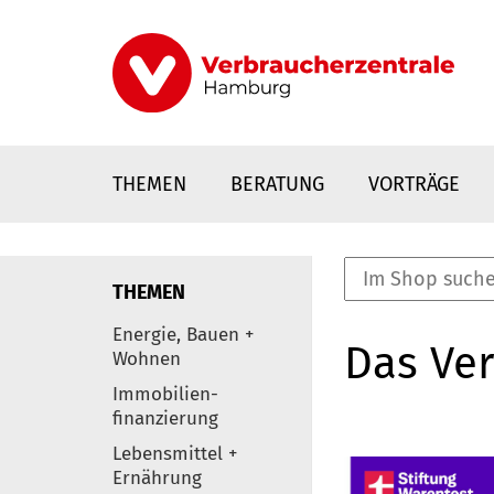
Direkt
zum
Inhalt
THEMEN
BERATUNG
VORTRÄGE
THEMEN
nstaltungen
Energie, Bauen +
Das Ver
0
Wohnen
Elemente
Immobilien-
finanzierung
Lebensmittel +
Ernährung