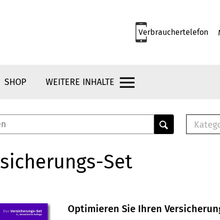
Verbrauchertelefon
SHOP
WEITERE INHALTE
Kateg
E-
Mus
sicherungs-Set
E-B
Che
Br
Bu
Optimieren Sie Ihren Versicheru