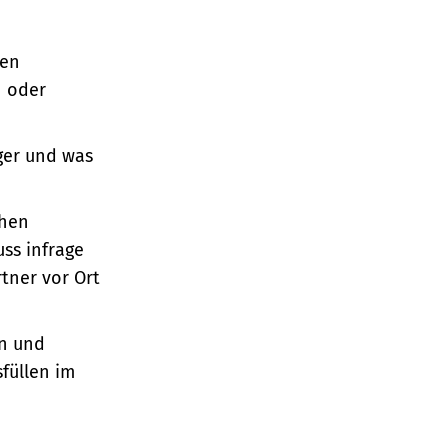
nen
n oder
ger und was
chen
ss infrage
ner vor Ort
en und
füllen im