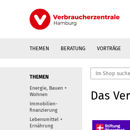
Direkt
zum
Inhalt
THEMEN
BERATUNG
VORTRÄGE
THEMEN
nstaltungen
Energie, Bauen +
Das Ver
0
Wohnen
Elemente
Immobilien-
finanzierung
Lebensmittel +
Ernährung