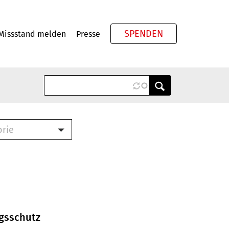
SPENDEN
Missstand melden
Presse
Meta
orie
Book (PDF)
terbrief (RTF)
roschüre (PDF)
cklisten (PDF)
oschüre
ch
ngsschutz