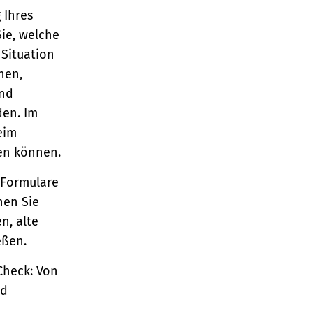
 Ihres
Sie, welche
 Situation
nen,
und
den. Im
eim
en können.
 Formulare
nen Sie
n, alte
eßen.
Check: Von
nd