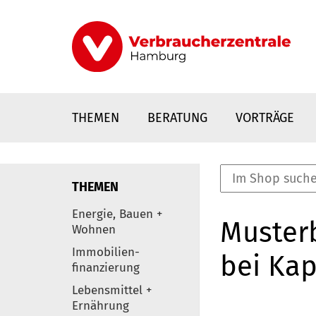
Direkt
zum
Inhalt
THEMEN
BERATUNG
VORTRÄGE
THEMEN
nstaltungen
Energie, Bauen +
Musterb
0
Wohnen
Elemente
Immobilien-
bei Kap
finanzierung
Lebensmittel +
Ernährung