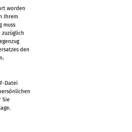
hrt worden
n Ihrem
ng muss
 zuzüglich
Gegenzug
ersatzes den
en.
TF-Datei
persönlichen
 Sie
lage.