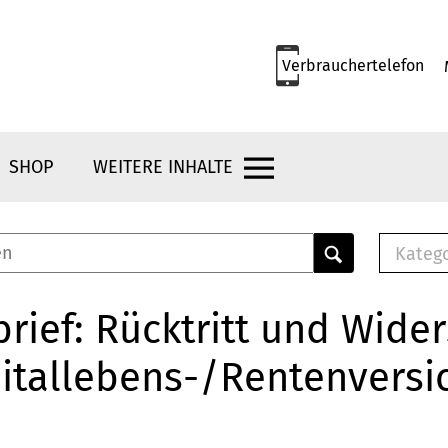
Verbrauchertelefon
SHOP
WEITERE INHALTE
Kateg
E-
Mus
rief: Rücktritt und Wide
E-B
itallebens-/Rentenversi
Che
Br
Bu