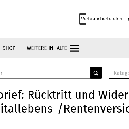
Verbrauchertelefon
SHOP
WEITERE INHALTE
Kateg
E-
Mus
rief: Rücktritt und Wide
E-B
itallebens-/Rentenversi
Che
Br
Bu