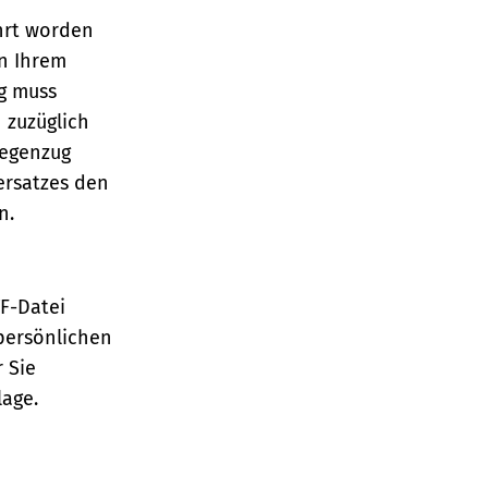
hrt worden
n Ihrem
ng muss
 zuzüglich
Gegenzug
ersatzes den
en.
TF-Datei
persönlichen
 Sie
lage.