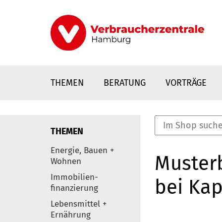
Direkt
zum
Inhalt
THEMEN
BERATUNG
VORTRÄGE
THEMEN
nstaltungen
Energie, Bauen +
Musterb
0
Wohnen
Elemente
Immobilien-
bei Kap
finanzierung
Lebensmittel +
Ernährung