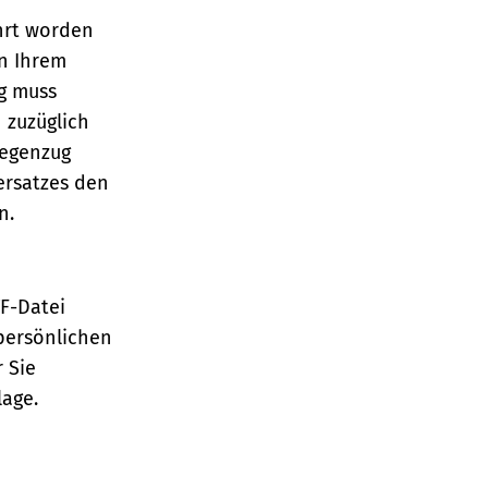
hrt worden
n Ihrem
ng muss
 zuzüglich
Gegenzug
ersatzes den
en.
TF-Datei
persönlichen
 Sie
lage.