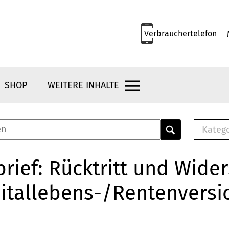
Verbrauchertelefon
SHOP
WEITERE INHALTE
Kateg
E-
Mus
rief: Rücktritt und Wide
E-B
itallebens-/Rentenversi
Che
Br
Bu