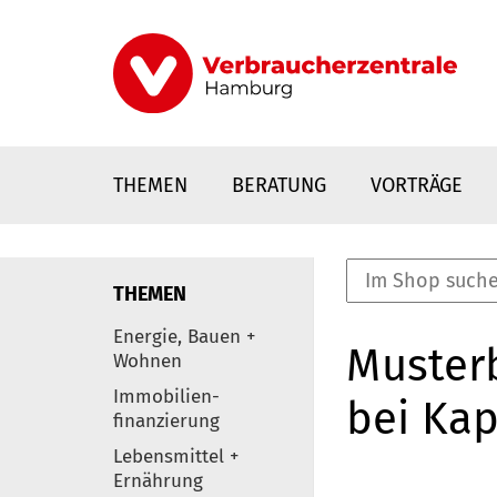
Direkt
zum
Inhalt
THEMEN
BERATUNG
VORTRÄGE
THEMEN
nstaltungen
Energie, Bauen +
Musterb
0
Wohnen
Elemente
Immobilien-
bei Kap
finanzierung
Lebensmittel +
Ernährung