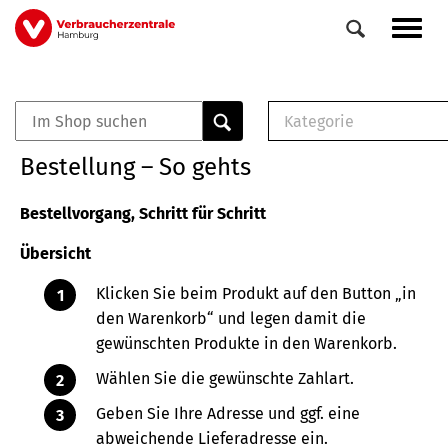
Direkt
Navig
zum
aktiv
Inhalt
Kategorie
0
Veranstaltungen
E-Book (PDF)
Bestellung – So gehts
Elemente
Musterbrief (RTF)
E-Broschüre (PDF
Bestellvorgang, Schritt für Schritt
Checklisten (PDF)
Übersicht
Broschüre
Buch
Klicken Sie beim Produkt auf den Button „in
den Warenkorb“ und legen damit die
gewünschten Produkte in den Warenkorb.
Wählen Sie die gewünschte Zahlart.
Geben Sie Ihre Adresse und ggf. eine
abweichende Lieferadresse ein.