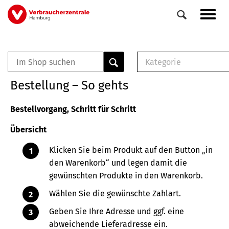
Direkt
Navig
zum
aktiv
Inhalt
Kategorie
0
Veranstaltungen
E-Book (PDF)
Bestellung – So gehts
Elemente
Musterbrief (RTF)
E-Broschüre (PDF
Bestellvorgang, Schritt für Schritt
Checklisten (PDF)
Übersicht
Broschüre
Buch
Klicken Sie beim Produkt auf den Button „in
den Warenkorb“ und legen damit die
gewünschten Produkte in den Warenkorb.
Wählen Sie die gewünschte Zahlart.
Geben Sie Ihre Adresse und ggf. eine
abweichende Lieferadresse ein.