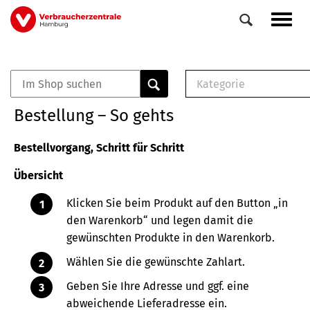
Direkt
Navig
zum
aktiv
Inhalt
Kategorie
0
Veranstaltungen
E-Book (PDF)
Bestellung – So gehts
Elemente
Musterbrief (RTF)
E-Broschüre (PDF
Bestellvorgang, Schritt für Schritt
Checklisten (PDF)
Übersicht
Broschüre
Buch
Klicken Sie beim Produkt auf den Button „in
den Warenkorb“ und legen damit die
gewünschten Produkte in den Warenkorb.
Wählen Sie die gewünschte Zahlart.
Geben Sie Ihre Adresse und ggf. eine
abweichende Lieferadresse ein.