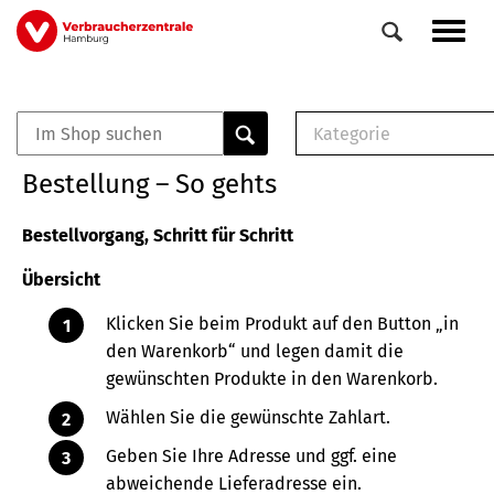
Direkt
Navig
zum
aktiv
Inhalt
Kategorie
0
Veranstaltungen
E-Book (PDF)
Bestellung – So gehts
Elemente
Musterbrief (RTF)
E-Broschüre (PDF
Bestellvorgang, Schritt für Schritt
Checklisten (PDF)
Übersicht
Broschüre
Buch
Klicken Sie beim Produkt auf den Button „in
den Warenkorb“ und legen damit die
gewünschten Produkte in den Warenkorb.
Wählen Sie die gewünschte Zahlart.
Geben Sie Ihre Adresse und ggf. eine
abweichende Lieferadresse ein.