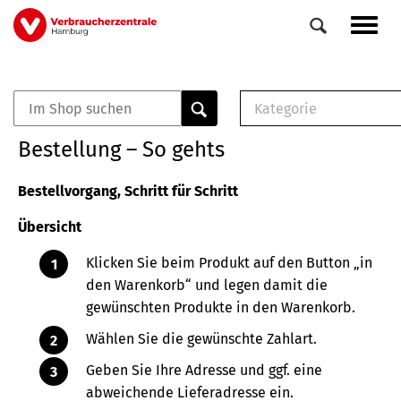
Direkt
Navig
zum
aktiv
Inhalt
Kategorie
0
Veranstaltungen
E-Book (PDF)
Bestellung – So gehts
Elemente
Musterbrief (RTF)
E-Broschüre (PDF
Bestellvorgang, Schritt für Schritt
Checklisten (PDF)
Übersicht
Broschüre
Buch
Klicken Sie beim Produkt auf den Button „in
den Warenkorb“ und legen damit die
gewünschten Produkte in den Warenkorb.
Wählen Sie die gewünschte Zahlart.
Geben Sie Ihre Adresse und ggf. eine
abweichende Lieferadresse ein.