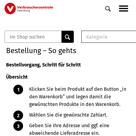
Direkt
Navig
zum
aktiv
Inhalt
Kategorie
0
Veranstaltungen
E-Book (PDF)
Bestellung – So gehts
Elemente
Musterbrief (RTF)
E-Broschüre (PDF
Bestellvorgang, Schritt für Schritt
Checklisten (PDF)
Übersicht
Broschüre
Buch
Klicken Sie beim Produkt auf den Button „in
den Warenkorb“ und legen damit die
gewünschten Produkte in den Warenkorb.
Wählen Sie die gewünschte Zahlart.
Geben Sie Ihre Adresse und ggf. eine
abweichende Lieferadresse ein.