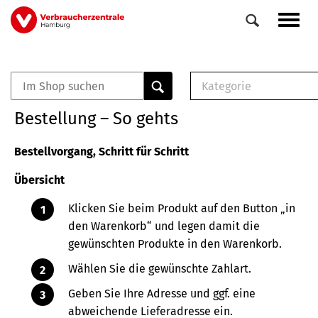
Direkt
Navig
zum
aktiv
Inhalt
Kategorie
0
Veranstaltungen
E-Book (PDF)
Bestellung – So gehts
Elemente
Musterbrief (RTF)
E-Broschüre (PDF
Bestellvorgang, Schritt für Schritt
Checklisten (PDF)
Übersicht
Broschüre
Buch
Klicken Sie beim Produkt auf den Button „in
den Warenkorb“ und legen damit die
gewünschten Produkte in den Warenkorb.
Wählen Sie die gewünschte Zahlart.
Geben Sie Ihre Adresse und ggf. eine
abweichende Lieferadresse ein.