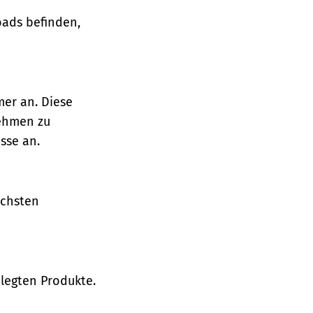
oads befinden,
mer an. Diese
nehmen zu
sse an.
ächsten
legten Produkte.