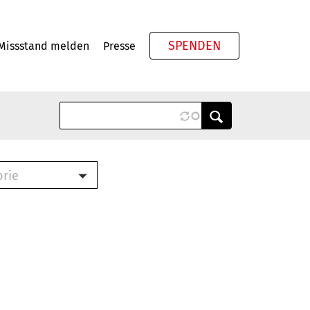
SPENDEN
Missstand melden
Presse
Meta
orie
Book (PDF)
terbrief (RTF)
roschüre (PDF)
cklisten (PDF)
oschüre
ch