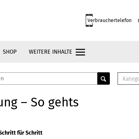
Verbrauchertelefon
SHOP
WEITERE INHALTE
Kateg
E-
Mus
ung – So gehts
E-B
Che
Br
Bu
chritt für Schritt