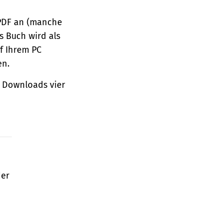
 PDF an (manche
s Buch wird als
f Ihrem PC
en.
 Downloads vier
der