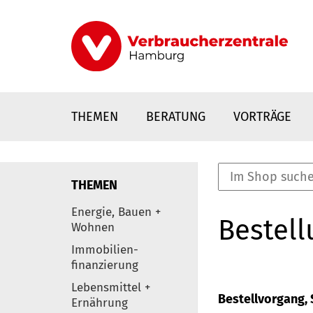
Direkt
zum
Inhalt
THEMEN
BERATUNG
VORTRÄGE
THEMEN
nstaltungen
Energie, Bauen +
Bestell
0
Wohnen
Elemente
Immobilien-
finanzierung
Lebensmittel +
Bestellvorgang, S
Ernährung