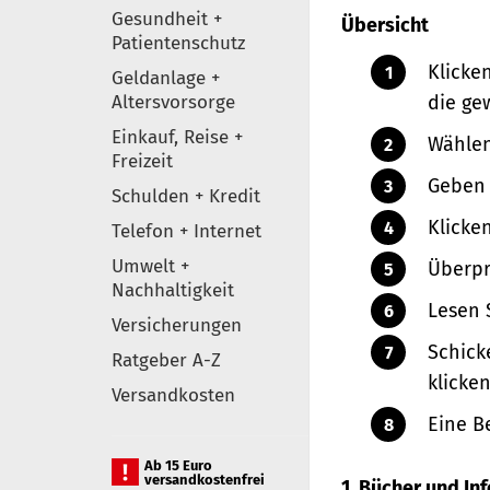
Gesundheit +
Übersicht
Patientenschutz
Klicke
Geldanlage +
Altersvorsorge
die ge
Einkauf, Reise +
Wählen
Freizeit
Geben 
Schulden + Kredit
Klicke
Telefon + Internet
Umwelt +
Überpr
Nachhaltigkeit
Lesen 
Versicherungen
Schick
Ratgeber A-Z
klicken
Versandkosten
Eine B
Ab 15 Euro
versandkostenfrei
1. Bücher und I