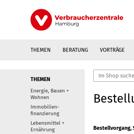
Direkt
zum
Inhalt
THEMEN
BERATUNG
VORTRÄGE
THEMEN
nstaltungen
Energie, Bauen +
Bestell
0
Wohnen
Elemente
Immobilien-
finanzierung
Lebensmittel +
Bestellvorgang, S
Ernährung