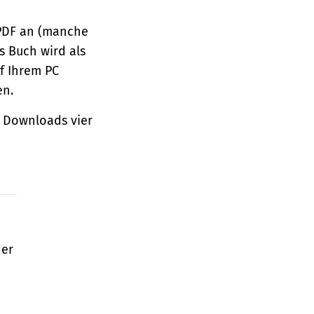
 PDF an (manche
s Buch wird als
f Ihrem PC
en.
 Downloads vier
der