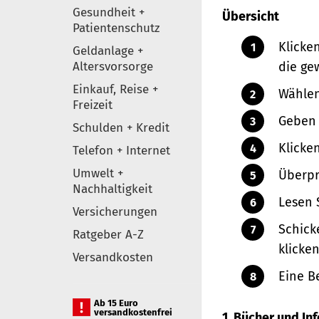
Gesundheit +
Übersicht
Patientenschutz
Klicke
Geldanlage +
Altersvorsorge
die ge
Einkauf, Reise +
Wählen
Freizeit
Geben 
Schulden + Kredit
Klicke
Telefon + Internet
Umwelt +
Überpr
Nachhaltigkeit
Lesen 
Versicherungen
Schick
Ratgeber A-Z
klicken
Versandkosten
Eine B
Ab 15 Euro
versandkostenfrei
1. Bücher und I