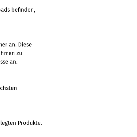
oads befinden,
mer an. Diese
nehmen zu
sse an.
ächsten
legten Produkte.