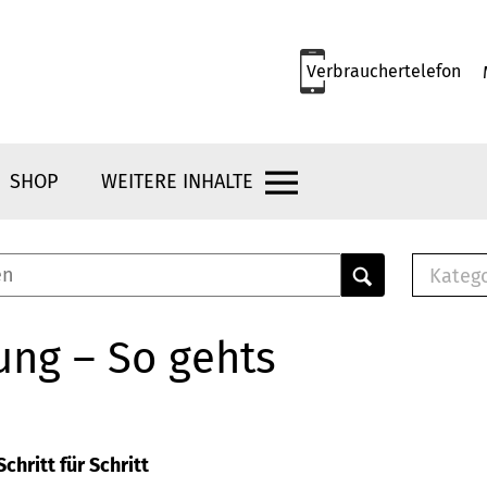
Verbrauchertelefon
SHOP
WEITERE INHALTE
Kateg
E-
Mus
ung – So gehts
E-B
Che
Br
Bu
chritt für Schritt