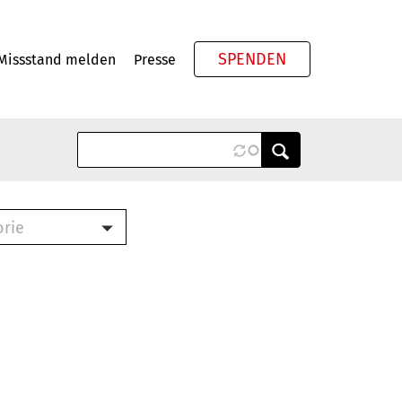
SPENDEN
Missstand melden
Presse
Meta
orie
Book (PDF)
terbrief (RTF)
roschüre (PDF)
cklisten (PDF)
oschüre
ch