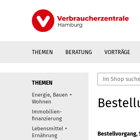
Direkt
zum
Inhalt
THEMEN
BERATUNG
VORTRÄGE
THEMEN
nstaltungen
Energie, Bauen +
Bestell
0
Wohnen
Elemente
Immobilien-
finanzierung
Lebensmittel +
Bestellvorgang, S
Ernährung