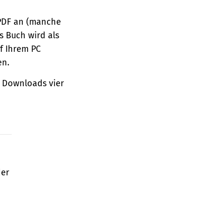
 PDF an (manche
s Buch wird als
f Ihrem PC
en.
 Downloads vier
der