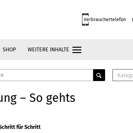
Verbrauchertelefon
SHOP
WEITERE INHALTE
Kateg
E-
Mus
ung – So gehts
E-B
Che
Br
Bu
chritt für Schritt