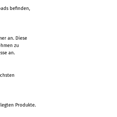
oads befinden,
mer an. Diese
nehmen zu
sse an.
ächsten
legten Produkte.