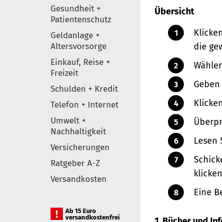
Gesundheit +
Übersicht
Patientenschutz
Klicke
Geldanlage +
Altersvorsorge
die ge
Einkauf, Reise +
Wählen
Freizeit
Geben 
Schulden + Kredit
Klicke
Telefon + Internet
Umwelt +
Überpr
Nachhaltigkeit
Lesen 
Versicherungen
Schick
Ratgeber A-Z
klicken
Versandkosten
Eine B
Ab 15 Euro
versandkostenfrei
1. Bücher und I