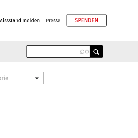
SPENDEN
Missstand melden
Presse
Meta
orie
Book (PDF)
terbrief (RTF)
roschüre (PDF)
cklisten (PDF)
oschüre
ch