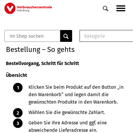
Direkt
Navig
zum
aktiv
Inhalt
Kategorie
0
Veranstaltungen
E-Book (PDF)
Bestellung – So gehts
Elemente
Musterbrief (RTF)
E-Broschüre (PDF
Bestellvorgang, Schritt für Schritt
Checklisten (PDF)
Übersicht
Broschüre
Buch
Klicken Sie beim Produkt auf den Button „in
den Warenkorb“ und legen damit die
gewünschten Produkte in den Warenkorb.
Wählen Sie die gewünschte Zahlart.
Geben Sie Ihre Adresse und ggf. eine
abweichende Lieferadresse ein.