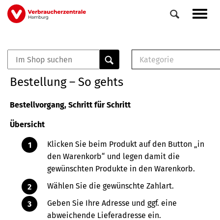
Direkt
Navig
zum
aktiv
Inhalt
Kategorie
0
Veranstaltungen
E-Book (PDF)
Bestellung – So gehts
Elemente
Musterbrief (RTF)
E-Broschüre (PDF
Bestellvorgang, Schritt für Schritt
Checklisten (PDF)
Übersicht
Broschüre
Buch
Klicken Sie beim Produkt auf den Button „in
den Warenkorb“ und legen damit die
gewünschten Produkte in den Warenkorb.
Wählen Sie die gewünschte Zahlart.
Geben Sie Ihre Adresse und ggf. eine
abweichende Lieferadresse ein.