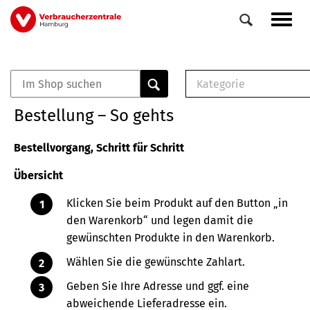
Direkt
Navig
zum
aktiv
Inhalt
Kategorie
0
Veranstaltungen
E-Book (PDF)
Bestellung – So gehts
Elemente
Musterbrief (RTF)
E-Broschüre (PDF
Bestellvorgang, Schritt für Schritt
Checklisten (PDF)
Übersicht
Broschüre
Buch
Klicken Sie beim Produkt auf den Button „in
den Warenkorb“ und legen damit die
gewünschten Produkte in den Warenkorb.
Wählen Sie die gewünschte Zahlart.
Geben Sie Ihre Adresse und ggf. eine
abweichende Lieferadresse ein.