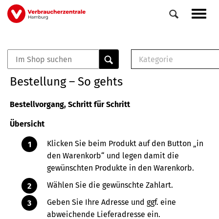
Direkt
Navig
zum
aktiv
Inhalt
Kategorie
0
Veranstaltungen
E-Book (PDF)
Bestellung – So gehts
Elemente
Musterbrief (RTF)
E-Broschüre (PDF
Bestellvorgang, Schritt für Schritt
Checklisten (PDF)
Übersicht
Broschüre
Buch
Klicken Sie beim Produkt auf den Button „in
den Warenkorb“ und legen damit die
gewünschten Produkte in den Warenkorb.
Wählen Sie die gewünschte Zahlart.
Geben Sie Ihre Adresse und ggf. eine
abweichende Lieferadresse ein.