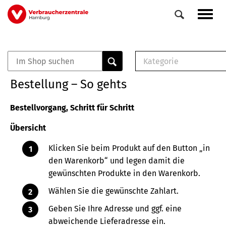
Direkt
Navig
zum
aktiv
Inhalt
Kategorie
0
Veranstaltungen
E-Book (PDF)
Bestellung – So gehts
Elemente
Musterbrief (RTF)
E-Broschüre (PDF
Bestellvorgang, Schritt für Schritt
Checklisten (PDF)
Übersicht
Broschüre
Buch
Klicken Sie beim Produkt auf den Button „in
den Warenkorb“ und legen damit die
gewünschten Produkte in den Warenkorb.
Wählen Sie die gewünschte Zahlart.
Geben Sie Ihre Adresse und ggf. eine
abweichende Lieferadresse ein.