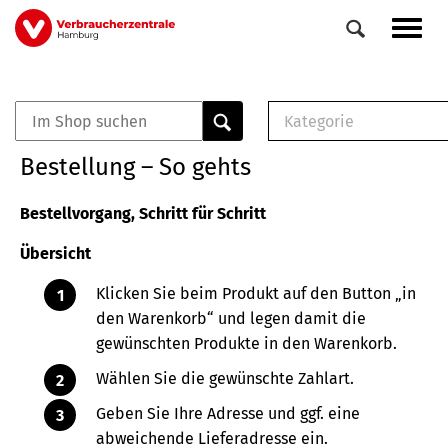
Direkt
Navig
zum
aktiv
Inhalt
Kategorie
0
Veranstaltungen
E-Book (PDF)
Bestellung – So gehts
Elemente
Musterbrief (RTF)
E-Broschüre (PDF
Bestellvorgang, Schritt für Schritt
Checklisten (PDF)
Übersicht
Broschüre
Buch
Klicken Sie beim Produkt auf den Button „in
den Warenkorb“ und legen damit die
gewünschten Produkte in den Warenkorb.
Wählen Sie die gewünschte Zahlart.
Geben Sie Ihre Adresse und ggf. eine
abweichende Lieferadresse ein.