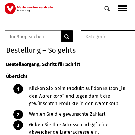
Direkt
Navig
zum
aktiv
Inhalt
Kategorie
0
Veranstaltungen
E-Book (PDF)
Bestellung – So gehts
Elemente
Musterbrief (RTF)
E-Broschüre (PDF
Bestellvorgang, Schritt für Schritt
Checklisten (PDF)
Übersicht
Broschüre
Buch
Klicken Sie beim Produkt auf den Button „in
den Warenkorb“ und legen damit die
gewünschten Produkte in den Warenkorb.
Wählen Sie die gewünschte Zahlart.
Geben Sie Ihre Adresse und ggf. eine
abweichende Lieferadresse ein.