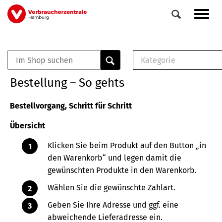
Direkt
Navig
zum
aktiv
Inhalt
Kategorie
0
Veranstaltungen
E-Book (PDF)
Bestellung – So gehts
Elemente
Musterbrief (RTF)
E-Broschüre (PDF
Bestellvorgang, Schritt für Schritt
Checklisten (PDF)
Übersicht
Broschüre
Buch
Klicken Sie beim Produkt auf den Button „in
den Warenkorb“ und legen damit die
gewünschten Produkte in den Warenkorb.
Wählen Sie die gewünschte Zahlart.
Geben Sie Ihre Adresse und ggf. eine
abweichende Lieferadresse ein.