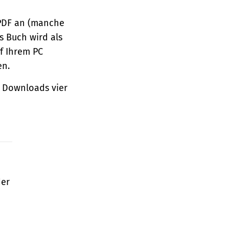
 PDF an (manche
s Buch wird als
f Ihrem PC
en.
 Downloads vier
der