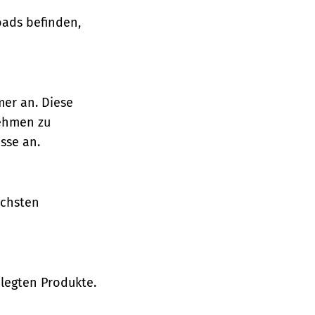
oads befinden,
mer an. Diese
nehmen zu
sse an.
ächsten
legten Produkte.