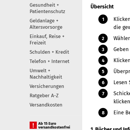
Gesundheit +
Übersicht
Patientenschutz
Klicke
Geldanlage +
Altersvorsorge
die ge
Einkauf, Reise +
Wählen
Freizeit
Geben 
Schulden + Kredit
Klicke
Telefon + Internet
Umwelt +
Überpr
Nachhaltigkeit
Lesen 
Versicherungen
Schick
Ratgeber A-Z
klicken
Versandkosten
Eine B
Ab 15 Euro
versandkostenfrei
1. Bücher und I