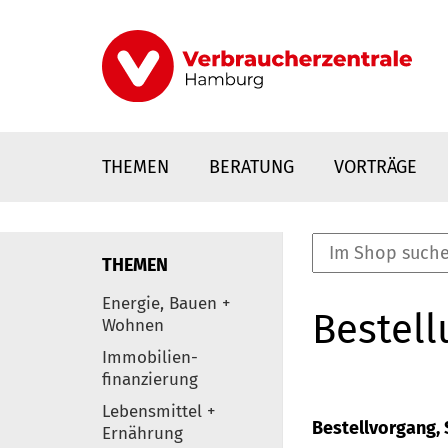
Direkt
zum
Inhalt
THEMEN
BERATUNG
VORTRÄGE
THEMEN
nstaltungen
Energie, Bauen +
Bestell
0
Wohnen
Elemente
Immobilien-
finanzierung
Lebensmittel +
Bestellvorgang, S
Ernährung