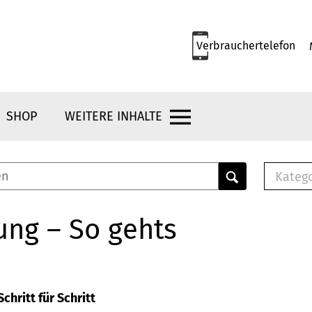
Verbrauchertelefon
SHOP
WEITERE INHALTE
Kateg
E-
Mus
ung – So gehts
E-B
Che
Br
Bu
chritt für Schritt