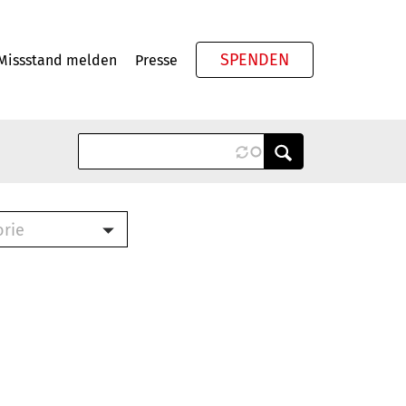
SPENDEN
Missstand melden
Presse
Meta
orie
Book (PDF)
terbrief (RTF)
roschüre (PDF)
cklisten (PDF)
oschüre
ch