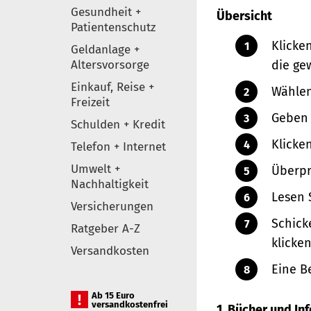
Gesundheit +
Übersicht
Patientenschutz
Klicke
Geldanlage +
Altersvorsorge
die ge
Einkauf, Reise +
Wählen
Freizeit
Geben 
Schulden + Kredit
Klicke
Telefon + Internet
Umwelt +
Überpr
Nachhaltigkeit
Lesen 
Versicherungen
Schick
Ratgeber A-Z
klicken
Versandkosten
Eine B
Ab 15 Euro
versandkostenfrei
1. Bücher und I