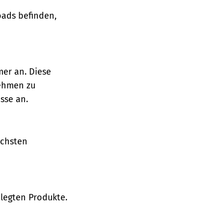
oads befinden,
mer an. Diese
nehmen zu
sse an.
ächsten
legten Produkte.