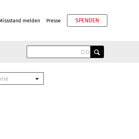
SPENDEN
Missstand melden
Presse
Meta
orie
Book (PDF)
terbrief (RTF)
roschüre (PDF)
cklisten (PDF)
oschüre
ch