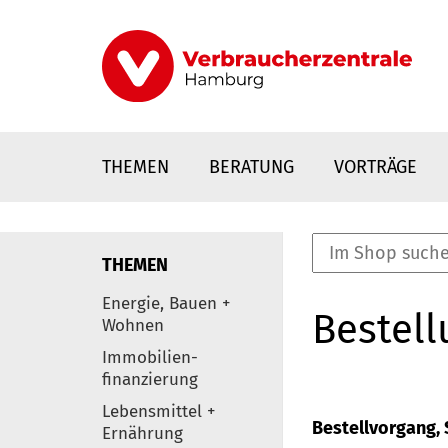
Direkt
zum
Inhalt
THEMEN
BERATUNG
VORTRÄGE
THEMEN
nstaltungen
Energie, Bauen +
Bestell
0
Wohnen
Elemente
Immobilien-
finanzierung
Lebensmittel +
Bestellvorgang, S
Ernährung