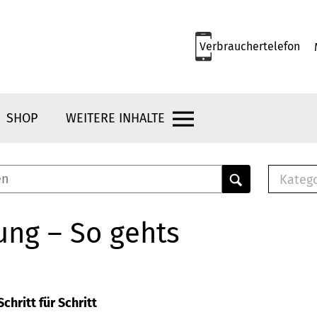
Verbrauchertelefon
SHOP
WEITERE INHALTE
Kateg
E-
Mus
ung – So gehts
E-B
Che
Br
Bu
chritt für Schritt