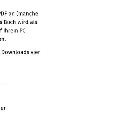
 PDF an (manche
s Buch wird als
f Ihrem PC
en.
 Downloads vier
der