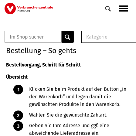
Direkt
Navig
zum
aktiv
Inhalt
Kategorie
0
Veranstaltungen
E-Book (PDF)
Bestellung – So gehts
Elemente
Musterbrief (RTF)
E-Broschüre (PDF
Bestellvorgang, Schritt für Schritt
Checklisten (PDF)
Übersicht
Broschüre
Buch
Klicken Sie beim Produkt auf den Button „in
den Warenkorb“ und legen damit die
gewünschten Produkte in den Warenkorb.
Wählen Sie die gewünschte Zahlart.
Geben Sie Ihre Adresse und ggf. eine
abweichende Lieferadresse ein.