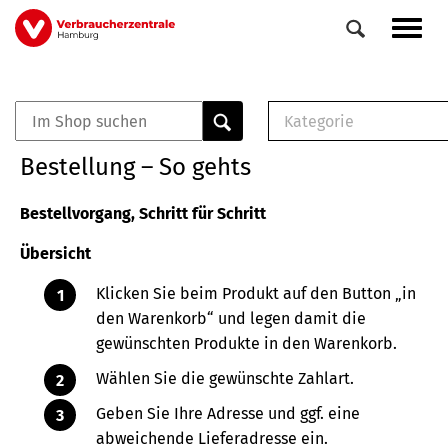
Direkt
Navig
zum
aktiv
Inhalt
Kategorie
0
Veranstaltungen
E-Book (PDF)
Bestellung – So gehts
Elemente
Musterbrief (RTF)
E-Broschüre (PDF
Bestellvorgang, Schritt für Schritt
Checklisten (PDF)
Übersicht
Broschüre
Buch
Klicken Sie beim Produkt auf den Button „in
den Warenkorb“ und legen damit die
gewünschten Produkte in den Warenkorb.
Wählen Sie die gewünschte Zahlart.
Geben Sie Ihre Adresse und ggf. eine
abweichende Lieferadresse ein.