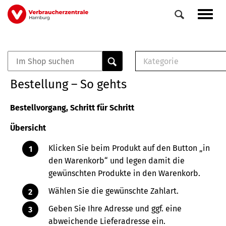
Direkt
Navig
zum
aktiv
Inhalt
Kategorie
0
Veranstaltungen
E-Book (PDF)
Bestellung – So gehts
Elemente
Musterbrief (RTF)
E-Broschüre (PDF
Bestellvorgang, Schritt für Schritt
Checklisten (PDF)
Übersicht
Broschüre
Buch
Klicken Sie beim Produkt auf den Button „in
den Warenkorb“ und legen damit die
gewünschten Produkte in den Warenkorb.
Wählen Sie die gewünschte Zahlart.
Geben Sie Ihre Adresse und ggf. eine
abweichende Lieferadresse ein.